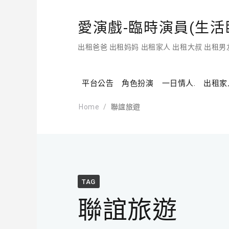
愛演戲-臨時演員(生活臨
出租爸爸 出租妈妈 出租家人 出租大叔 出租男
平台公告
角色扮演
一日情人.
出租家
Home
聯誼旅遊
TAG
聯誼旅遊