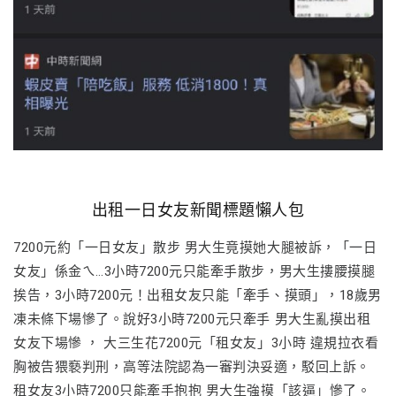
出租一日女友新聞標題懶人包
7200元約「一日女友」散步 男大生竟摸她大腿被訴，「一日
女友」係金ㄟ…3小時7200元只能牽手散步，男大生摟腰摸腿
挨告，3小時7200元！出租女友只能「牽手、摸頭」，18歲男
凍未條下場慘了。說好3小時7200元只牽手 男大生亂摸出租
女友下場慘 ， 大三生花7200元「租女友」3小時 違規拉衣看
胸被告猥褻判刑，高等法院認為一審判決妥適，駁回上訴。
租女友3小時7200只能牽手抱抱 男大生強摸「該逼」慘了。