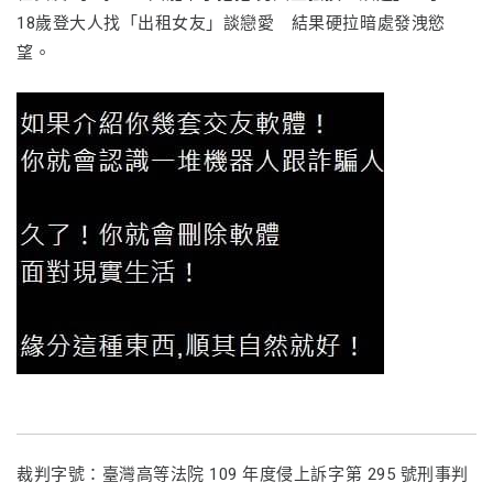
18歲登大人找「出租女友」談戀愛 結果硬拉暗處發洩慾
望。
裁判字號：臺灣高等法院 109 年度侵上訴字第 295 號刑事判