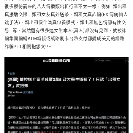
很多模仿而來的八大傳播類出租行業不太一樣，例如: 類出租
真援助交際，類租女友真外送茶，類租女真詐騙(EX:傳統仙人
跳手法)，類出租假伴演真包養模式，類出租無色情卻有性交
易.. 等，當然還有很多連女生本人(真人)都沒有見到，就被詐
騙集團騙錢ATM轉帳或網路刷卡台幣支付卻變成美元的網路
詐騙PTT相關抱怨文!!。