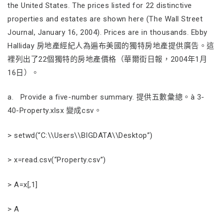
the United States. The prices listed for 22 distinctive
properties and estates are shown here (The Wall Street
Journal, January 16, 2004). Prices are in thousands. Ebby
Halliday 房地產經紀人為遍布美國的獨特房地產提供廣告。這
裡列出了22個獨特的房地產價格（華爾街日報，2004年1月
16日）。
a. Provide a five-number summary. 提供五數彙總。à 3-
40-Property.xlsx 變成csv。
> setwd(“C:\\Users\\BIGDATA\\Desktop”)
> x=read.csv(“Property.csv”)
> A=x[,1]
> A