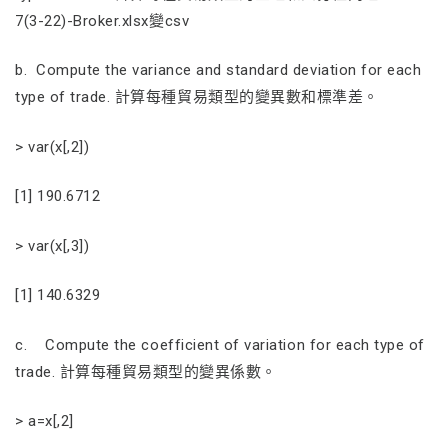
7(3-22)-Broker.xlsx變csv
b. Compute the variance and standard deviation for each
type of trade. 計算每種貿易類型的變異數和標準差。
> var(x[,2])
[1] 190.6712
> var(x[,3])
[1] 140.6329
c. Compute the coefficient of variation for each type of
trade. 計算每種貿易類型的變異係數。
> a=x[,2]