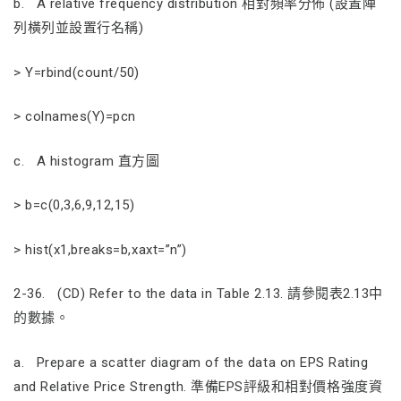
b. A relative frequency distribution 相對頻率分佈 (設置陣
列橫列並設置行名稱)
> Y=rbind(count/50)
> colnames(Y)=pcn
c. A histogram 直方圖
> b=c(0,3,6,9,12,15)
> hist(x1,breaks=b,xaxt=”n”)
2-36. (CD) Refer to the data in Table 2.13. 請參閱表2.13中
的數據。
a. Prepare a scatter diagram of the data on EPS Rating
and Relative Price Strength. 準備EPS評級和相對價格強度資