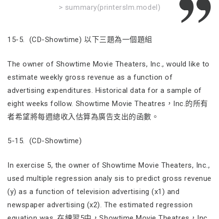
> summary(printerslm.model)
15-5. (CD-Showtime) 以下三題為一個題組
The owner of Showtime Movie Theaters, Inc., would like to
estimate weekly gross revenue as a function of
advertising expenditures. Historical data for a sample of
eight weeks follow. Showtime Movie Theatres，Inc.的所有
者希望將每週總收入估算為廣告支出的函數。
5-15. (CD-Showtime)
In exercise 5, the owner of Showtime Movie Theaters, Inc.,
used multiple regression analy sis to predict gross revenue
(y) as a function of television advertising (x1) and
newspaper advertising (x2). The estimated regression
equation was. 在練習5中，Showtime Movie Theatres，Inc.