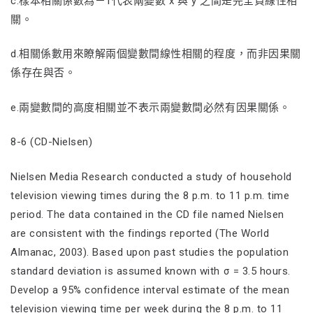
c.樣本相關係數為－1代表兩變數 x 與 y 之間是完全負線性相
關。
d.相關係數用來瞭解兩個變數間線性相關的程度，而非因果關
係存在與否。
e.兩變數間的高度相關並不表示兩變數間必然有因果關係。
8-6 (CD-Nielsen)
Nielsen Media Research conducted a study of household
television viewing times during the 8 p.m. to 11 p.m. time
period. The data contained in the CD file named Nielsen
are consistent with the findings reported (The World
Almanac, 2003). Based upon past studies the population
standard deviation is assumed known with σ = 3.5 hours.
Develop a 95% confidence interval estimate of the mean
television viewing time per week during the 8 p.m. to 11