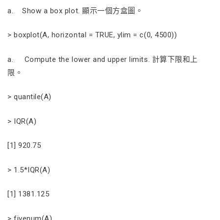
a. Show a box plot. 顯示一個方盒圖。
> boxplot(A, horizontal = TRUE, ylim = c(0, 4500))
a. Compute the lower and upper limits. 計算下限和上
限。
> quantile(A)
> IQR(A)
[1] 920.75
> 1.5*IQR(A)
[1] 1381.125
> fivenum(A)