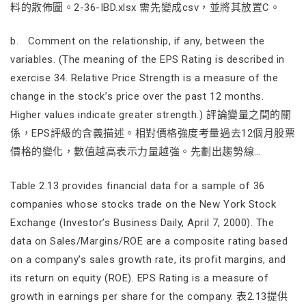
料的散佈圖。2-36-IBD.xlsx 需先變成csv，並將其放置C。
b. Comment on the relationship, if any, between the
variables. (The meaning of the EPS Rating is described in
exercise 34. Relative Price Strength is a measure of the
change in the stock’s price over the past 12 months.
Higher values indicate greater strength.) 評論變量之間的關
係，EPS評級的含義描述。相對價格強度考量過去12個月股票
價格的變化，數值越高表示力量越強。先劃出趨勢線…
Table 2.13 provides financial data for a sample of 36
companies whose stocks trade on the New York Stock
Exchange (Investor’s Business Daily, April 7, 2000). The
data on Sales/Margins/ROE are a composite rating based
on a company’s sales growth rate, its profit margins, and
its return on equity (ROE). EPS Rating is a measure of
growth in earnings per share for the company. 表2.13提供