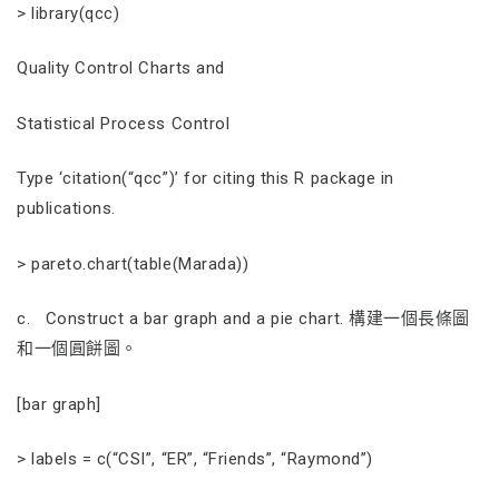
> library(qcc)
Quality Control Charts and
Statistical Process Control
Type ‘citation(“qcc”)’ for citing this R package in
publications.
> pareto.chart(table(Marada))
c. Construct a bar graph and a pie chart. 構建一個長條圖
和一個圓餅圖。
[bar graph]
> labels = c(“CSI”, “ER”, “Friends”, “Raymond”)