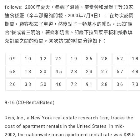
follows: 2000年夏天，參觀了溫迪、麥當勞和漢堡王等30家
速食餐廳（辛辛那提詢問報，2000年7月9日）。 在每次訪問
期間，顧客都去了車道，然後點了一頓基本的餐點，比如“組
合”餐或者三明治，薯條和奶昔。記錄下拉到菜單板和接收填
充訂單之間的時間。30次訪問的時間分鐘如下：
0.9
1.0
1.2
2.2
1.9
3.6
2.8
5.2
1.8
6.8
1.3
3.0
4.5
2.8
2.3
2.7
5.7
4.8
2.6
3.3
5.0
4.0
7.2
9.1
2.8
3.6
7.3
9-16 (CD-RentalRates)
Reis, Inc., a New York real estate research firm, tracks the
cost of apartment rentals in the United States. In mid-
2002, the nationwide mean apartment rental rate was $895