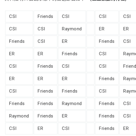
CSI
Friends
CSI
CSI
CSI
CSI
CSI
Raymond
ER
ER
Friends
CSI
ER
Friends
CSI
ER
ER
Friends
CSI
Raym
CSI
Friends
CSI
CSI
Frien
ER
ER
ER
Friends
Raym
CSI
Friends
Friends
CSI
Raym
Friends
Friends
Raymond
Friends
CSI
Raymond
Friends
ER
Friends
CSI
CSI
ER
CSI
Friends
ER