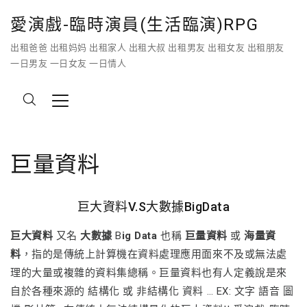
愛演戲-臨時演員(生活臨演)RPG
出租爸爸 出租妈妈 出租家人 出租大叔 出租男友 出租女友 出租朋友
一日男友 一日女友 一日情人
巨量資料
巨大資料V.S大數據BigData
巨大資料
又名
大數據
B
ig Data
也稱
巨量資料
或
海量資
料
，指的是傳統上計算機在資料處理應用面來不及或無法處
理的大量或複雜的資料集總稱。巨量資料也有人定義說是來
自於各種來源的 結構化 或 非結構化 資料 … EX: 文字 語音 圖