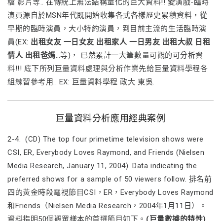
檔 影片等.. 在傳統上無法結構量化的巨大資料!! 愛演戲-臨時
演員源自於MSN年代既開始收集各式各樣歷史累積資料，從
早期的臨時演員，大小特約演員，到目前主流的生活臨時演
員(EX:
出租女友 一日女友 出租家人 一日男友 出租大叔 日租
情人 出租爸媽
…等)， 已然累計一大筆數量可觀的可分析資
料!!! 底下所列巨量資料處理與分析作業先給巨量資料學程各
組練習參考用.. EX: 巨量資料學程 政大 東吳.
巨量資料分析應用經典案例
2-4. (CD) The top four primetime television shows were
CSI, ER, Everybody Loves Raymond, and Friends (Nielsen
Media Research, January 11, 2004). Data indicating the
preferred shows for a sample of 50 viewers follow. 排名前
四的黃金時段電視節目CSI，ER，Everybody Loves Raymond
和Friends（Nielsen Media Research，2004年1月11日）。
資料指明50個觀眾樣本的首選節目如下。
(巨量數據的特性)