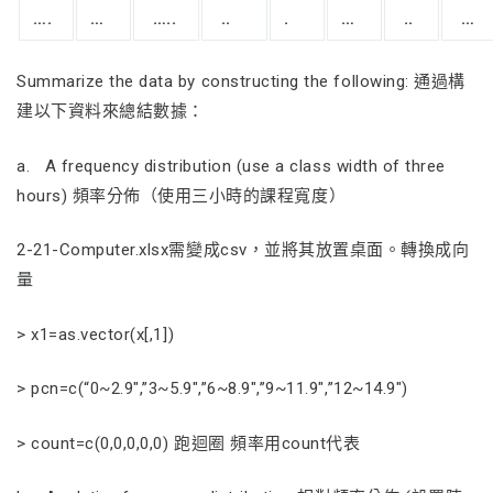
….
…
…..
..
.
…
..
…
Summarize the data by constructing the following: 通過構
建以下資料來總結數據：
a. A frequency distribution (use a class width of three
hours) 頻率分佈（使用三小時的課程寬度）
2-21-Computer.xlsx需變成csv，並將其放置桌面。轉換成向
量
> x1=as.vector(x[,1])
> pcn=c(“0~2.9″,”3~5.9″,”6~8.9″,”9~11.9″,”12~14.9″)
> count=c(0,0,0,0,0) 跑迴圈 頻率用count代表