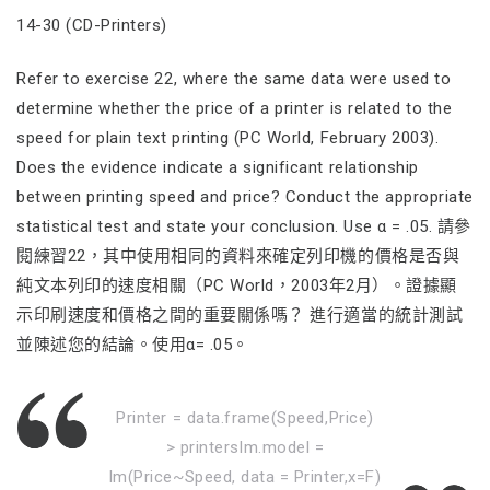
14-30 (CD-Printers)
Refer to exercise 22, where the same data were used to
determine whether the price of a printer is related to the
speed for plain text printing (PC World, February 2003).
Does the evidence indicate a significant relationship
between printing speed and price? Conduct the appropriate
statistical test and state your conclusion. Use α = .05. 請參
閱練習22，其中使用相同的資料來確定列印機的價格是否與
純文本列印的速度相關（PC World，2003年2月）。證據顯
示印刷速度和價格之間的重要關係嗎？ 進行適當的統計測試
並陳述您的結論。使用α= .05。
Printer = data.frame(Speed,Price)
> printerslm.model =
lm(Price~Speed, data = Printer,x=F)