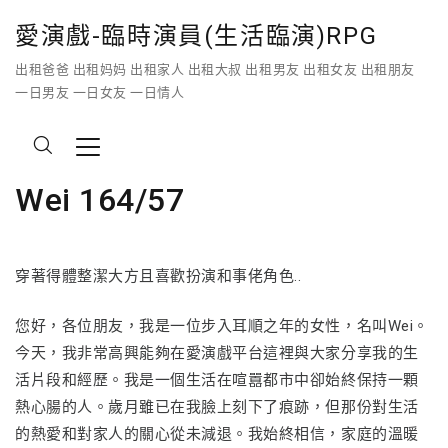
愛演戲-臨時演員(生活臨演)RPG
出租爸爸 出租妈妈 出租家人 出租大叔 出租男友 出租女友 出租朋友
一日男友 一日女友 一日情人
Wei 164/57
穿著得體整潔大方且喜歡扮演和事佬角色..
您好，各位朋友，我是一位步入耳順之年的女性，名叫Wei。
今天，我非常高興能夠在愛演戲平台這裡與大家分享我的生
活片段和經歷。我是一個生活在喧囂都市中卻始終保持一顆
熱心腸的人。歲月雖已在我臉上刻下了痕跡，但那份對生活
的熱愛和對家人的關心從未減退。我始終相信，家庭的溫暖