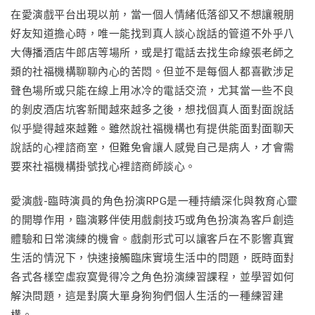
在愛演戲平台出現以前，當一個人情緒低落卻又不想讓親朋
好友知道擔心時，唯一能找到真人談心說話的管道不外乎八
大傳播酒店牛郎店等場所，或是打電話去找生命線張老師之
類的社福機構聊聊內心的苦悶。但並不是每個人都喜歡涉足
聲色場所或只能在線上用冰冷的電話交流，尤其當一些不良
的剝皮酒店坑客新聞越來越多之後，想找個真人面對面說話
似乎變得越來越難。雖然說社福機構也有提供能面對面聊天
說話的心裡諮商室，但難免會讓人感覺自己是病人，才會需
要來社福機構掛號找心裡諮商師談心。
愛演戲-臨時演員的角色扮演RPG是一種持續深化與教育心靈
的開導作用，臨演夥伴使用戲劇技巧或角色扮演為客戶創造
體驗和日常演練的機會。戲劇形式可以讓客戶在不影響真實
生活的情況下，快速接觸臨床實境生活中的問題，既時面對
各式各樣空虛寂寞覺得冷之角色扮演練習課程，並學習如何
解決問題，這是對廣大單身狗狗們個人生活的一種練習建