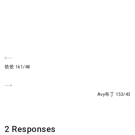
文
Previous
依依 161/48
章
Post
導
Next
Avy布丁 153/43
覽
Post
2 Responses