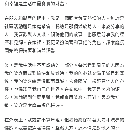
和幸福是生活中最寶貴的財富。
在朋友和鄰居的眼中，我是一個既客氣又熱情的人。無論是
社區活動還是家庭聚會，我總是那個樂於助人、樂於分享的
人。我喜歡與人交談，傾聽他們的故事，也願意分享我的經
歷和見解。在家裡，我更是扮演著和事佬的角色，讓家庭氛
圍始終保持著和諧與溫馨。
笑，是我生活中不可或缺的一部分。每當看到周圍的人因為
我的笑容而感到愉快和放鬆時，我的內心就充滿了滿足和喜
悅。我的笑容總是溫暖而真誠，它像陽光一樣照亮他人的心
靈，也溫暖了我自己的世界。在家庭中，我更是笑容的源
泉，無論遇到什麼困難，我都會用笑容去面對，因為我知
道，笑容是家庭幸福的秘訣。
在外表上，我或許不算年輕，但我始終保持著大方和漂亮的
儀態。我喜歡穿著得體、整潔大方，這不僅是對他人的尊