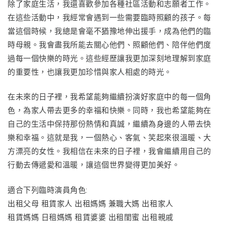
除了家庭生活，我還喜歡參加各種社區活動和志願者工作。
在這些活動中，我經常會遇到一些需要臨時照顧的孩子。每
當這個時候，我總是會毫不猶豫地伸出援手，成為他們的臨
時母親。我會盡我所能去關心他們、照顧他們、陪伴他們度
過每一個快樂的時光。這些經歷讓我更加深刻地理解到家庭
的重要性，也讓我更加珍惜與家人相處的時光。
在未來的日子裡，我希望能夠繼續扮演好家庭中的每一個角
色，為家人帶去更多的幸福和快樂。同時，我也希望能夠在
自己的生活中保持那份熱情和真誠，繼續為身邊的人帶去快
樂和幸福。這就是我，一個熱心、客氣、笑起來很溫暖、大
方漂亮的女性。我相信在未來的日子裡，我會繼續用自己的
行動去傳遞愛和溫暖，讓這個世界變得更加美好。
適合下列臨時演員角色:
出租父母 租賃家人 出租媽媽 兼職大媽 出租家人
租賃媽媽 日租媽媽 租賃婆婆 出租閨蜜 出租親戚