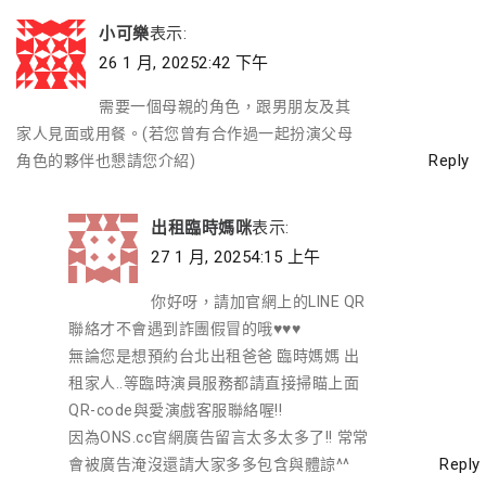
小可樂
表示:
26 1 月, 20252:42 下午
需要一個母親的角色，跟男朋友及其
家人見面或用餐。(若您曾有合作過一起扮演父母
Reply
角色的夥伴也懇請您介紹)
出租臨時媽咪
表示:
27 1 月, 20254:15 上午
你好呀，請加官網上的LINE QR
聯絡才不會遇到詐團假冒的哦♥♥♥
無論您是想預約台北出租爸爸 臨時媽媽 出
租家人..等臨時演員服務都請直接掃瞄上面
QR-code與愛演戲客服聯絡喔!!
因為ONS.cc官網廣告留言太多太多了!! 常常
Reply
會被廣告淹沒還請大家多多包含與體諒^^