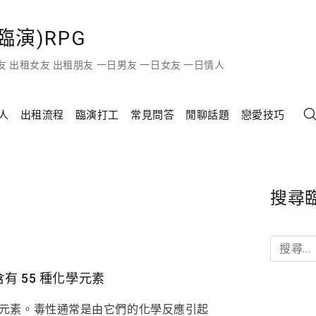
演)RPG
友 出租女友 出租朋友 一日男友 一日女友 一日情人
人
出租流程
臨演打工
常見問答
閒聊話題
戀愛技巧
搜尋
搜
尋
關
有 55 種化學元素
鍵
化學元素。毒性通常是由它們的化學反應引起
字: