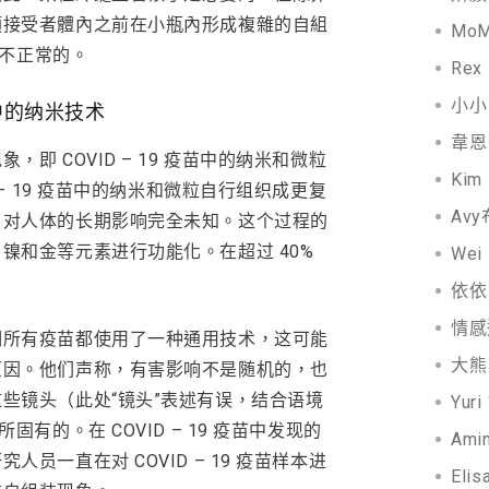
類接受者體內之前在小瓶內形成複雜的自組
MoM
是不正常的。
Rex
小小 
中的纳米技术
韋恩 
即 COVID – 19 疫苗中的纳米和微粒
Kim
 – 19 疫苗中的纳米和微粒自行组织成更复
Avy
、对人体的长期影响完全未知。这个过程的
镍和金等元素进行功能化。在超过 40%
Wei
依依 
情感
明所有疫苗都使用了一种通用技术，这可能
大熊 
原因。他们声称，有害影响不是随机的，也
些镜头（此处“镜头”表述有误，结合语境
Yuri
有的。在 COVID – 19 疫苗中发现的
Ami
员一直在对 COVID – 19 疫苗样本进
Elis