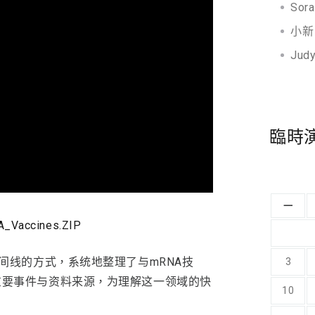
Sora
小新 
Jud
臨時
一
_Vaccines.ZIP
文件通过时间线的方式，系统地整理了与mRNA技
3
重要事件与资料来源，为理解这一领域的快
10