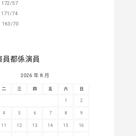
 172/57
171/74
y 163/70
演員都係演員
2026 年 8 月
二
三
四
五
六
日
1
2
4
5
6
7
8
9
11
12
13
14
15
16