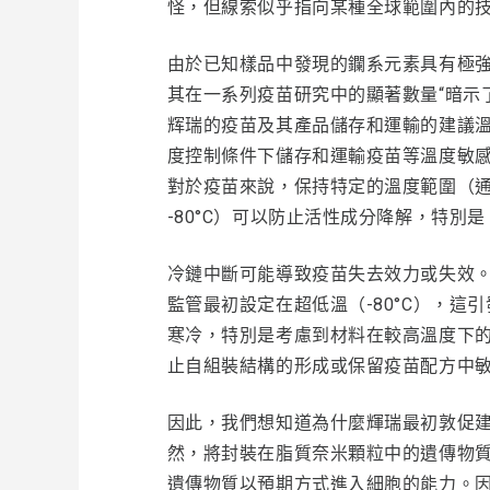
怪，但線索似乎指向某種全球範圍內的技
由於已知樣品中發現的鑭系元素具有極
其在一系列疫苗研究中的顯著數量“暗示
辉瑞的疫苗及其產品儲存和運輸的建議
度控制條件下儲存和運輸疫苗等溫度敏
對於疫苗來說，保持特定的溫度範圍（通常非
-80°C）可以防止活性成分降解，特別是
冷鏈中斷可能導致疫苗失去效力或失效。在輝
監管最初設定在超低溫（-80°C），這
寒冷，特別是考慮到材料在較高溫度下
止自組裝結構的形成或保留疫苗配方中
因此，我們想知道為什麼輝瑞最初敦促建立
然，將封裝在脂質奈米顆粒中的遺傳物
遺傳物質以預期方式進入細胞的能力。