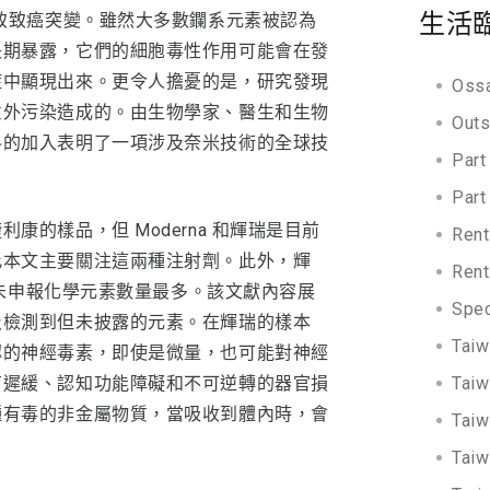
生活
導致致癌突變。雖然大多數鑭系元素被認為
長期暴露，它們的細胞毒性作用可能會在發
症中顯現出來。更令人擔憂的是，研究發現
Oss
意外污染造成的。由生物學家、醫生和生物
Out
料的加入表明了一項涉及奈米技術的全球技
Par
Par
的樣品，但 Moderna 和輝瑞是目前
Ren
此本文主要關注這兩種注射劑。此外，輝
Ren
到的未申報化學元素數量最多。該文獻內容展
Spe
及檢測到但未披露的元素。在輝瑞的樣本
Tai
認的神經毒素，即使是微量，也可能對神經
Tai
育遲緩、認知功能障礙和不可逆轉的器官損
種有毒的非金屬物質，當吸收到體內時，會
Tai
Tai