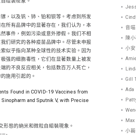
粒自组装现象。
Jes
和镓，以及钒、铈、铂和钡等。考虑到所发
Cind
们在所有品牌中的显著存在，我们认为，本
音喵 
偶然事件，例如污染或意外掺假。我们不相
陳小薇
在我们研究的各种疫苗品牌中。尽管未申报
小安 
线索似乎指向某种全球性的技术实验。因为
Ami
有极强的细胞毒性，它们在显著数量上被发
极端的不良反应相关，包括数百万人死亡，
Lind
物的施用引起的。
Gill
Ada
ents Found in COVID-19 Vaccines from
Patt
 Sinopharm and Sputnik V, with Precise
Wen
Max
到正交形態的納米和微粒自組裝現象。
小蘜 
——-