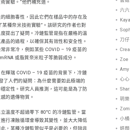
雲姐 
術實驗。”他們補充道。
六六 
強的細胞毒性，因此它們在樣品中的存在及
Kay
了某種奈米技術實驗”。該研究的作者也對
Soph
溫度提出了疑問。冷鏈監管是指在嚴格的溫
刀仔 
感產品的過程，以確保其有效性和安全性。
常冷，例如某些 COVID – 19 疫苗的
Cre
 mRNA 或脂質奈米粒子等脆弱成分。
Zoe
Amy
瑞 COVID – 19 疫苗的背景下，冷鏈
心心 
引發了人們的疑問：為什麼需要如此極端的
的穩定性。研究人員推測，這可能是為了防
Shar
敏感的遺傳物質。
玥樂 
Zom
溫度不超過零下 80°C 的冷鏈監管。當
小橘子
質進行凍融循環會導致其變性，並大大降低
因此，某種冷鏈監管似乎是必要的，但除非
妍顏 