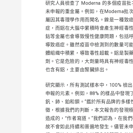
研究人員檢查了 Moderna 的多個疫苗批次
未申報的重金屬。例如，在Moderna批
屬因其毒理學作用而聞名。鎳是一種致
症，而鋁在大腦中累積時會產生神經毒
鈷等金屬也會導致慢性健康問題，包括
導致癌症。雖然疫苗中檢測到的數量可
體組織中積累，導致毒性超載。鋁是製
劑。它是危險的，大劑量時具有神經毒
也含有鋁，主要由腎臟排出。
研究顯示，所有測試樣本中，100% 
申報的元素。例如，88% 的樣品中發現了
釩、鈰、鉑和鋇。“鑑於所有品牌的多樣
徵，根據我們的判斷，本文報告的發現
造成的，”作者寫道。“我們認為，在我
故不會如此持續和普遍地發生。儘管未