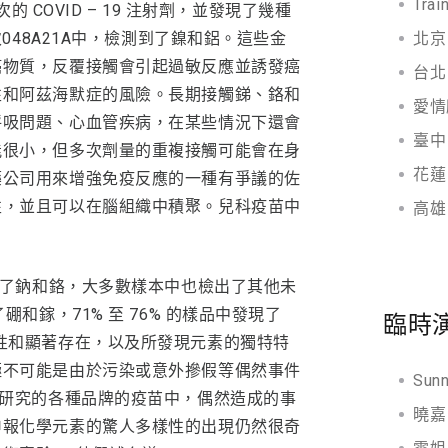
Tra
的 COVID – 19 注射劑，並發現了幾種
北京
次048A21A中，檢測到了鎳和鋁。這些金
癌物質，反覆接觸會引起過敏反應並誘發癌
台北
性和阿茲海默症的風險。長期接觸銻、鉻和
愛情
呼吸問題、心血管疾病，在某些情況下還會
臺中
能很小，但多次劑量的重複接觸可能會在身
花蓮
藥公司用來增強免疫反應的一種有爭議的佐
性，並且可以在腦組織中積聚。兒科疫苗中
高雄
檢出了鈉和鉻，大多數樣本中也檢出了其他未
硼和鎵，71% 至 76% 的樣品中發現了
臨時
性和顯著存在，以及所發現元素的獨特特
極不可能是由於污染或意外摻假等偶然事件
Sun
們研究的各種品牌的疫苗中，偶然造成的事
曉嘉 
申報化學元素的驚人多樣性的出現仍然很奇