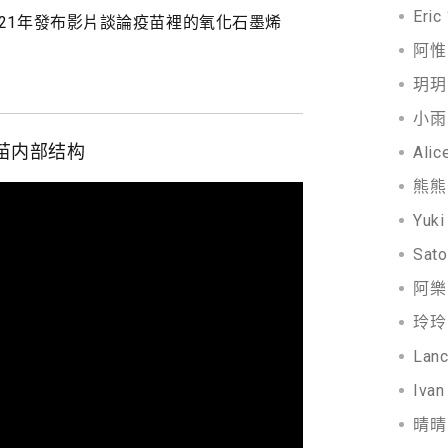
Eric
021年發布影片談論疫苗裡的氧化石墨烯
阿惟 
玥玥 
小雨 
疫苗内部结构
Alic
熊熊 
Yuki
Sato
阿樂 
玲玲 
Lanc
Ivan
晴晴 