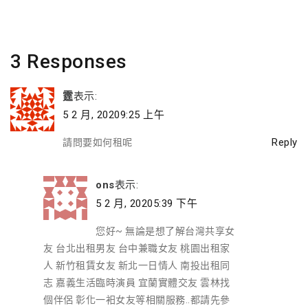
Post
3 Responses
霆
表示:
5 2 月, 20209:25 上午
Reply
請問要如何租呢
ons
表示:
5 2 月, 20205:39 下午
您好~ 無論是想了解台灣共享女
友 台北出租男友 台中兼職女友 桃園出租家
人 新竹租賃女友 新北一日情人 南投出租同
志 嘉義生活臨時演員 宜蘭實體交友 雲林找
個伴侶 彰化一衵女友等相關服務..都請先參