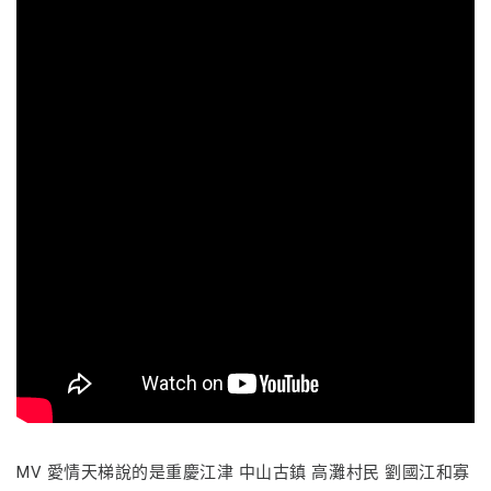
MV 愛情天梯說的是重慶江津 中山古鎮 高灘村民 劉國江和寡