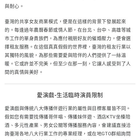
與耐心。
臺灣的共享女友商業模式，便是在這樣的背景下發展起來
的。每逢過年農曆春節或情人節，在台北、台中、高雄等城
市工作的單身貴族們，為應付親朋好友的催婚壓力，便會選
擇租友服務。在這個真真假假的世界裡，臺灣的租友行業以
其獨特的風貌，為那些需要愛與陪伴的人們提供了一絲溫
暖。它或許並不完美，但至少在那一刻，它讓人感受到了人
間的真情與美好。
愛演戲-生活臨時演員限制
愛演戲與傳統八大傳播伴遊行業的屬性與目標客層皆不同。
假如您有需要找傳播哥伴唱、傳播妹伴遊、酒店KTV坐檯陪
酒、多元性產業、男女公關等傳播服務內容，會建議直接洽
詢臺灣各地八大行業工作的專業經理，或在地GTO群組詢問