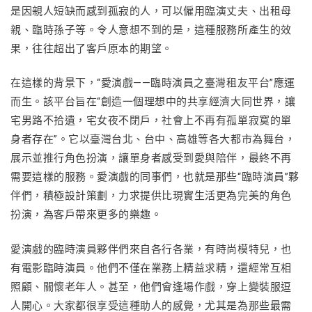
是因親人短缺而感到孤寂的人，可以僱用臨演丈夫、出租母
親、臨時孫子等。令人意想不到的是，這種服務所產生的效
果，往往超出了客戶原本的期望。
在這樣的背景下，“愛演戲——臨時演員之臺灣租友平台”應運
而生。該平台旨在“創造一個理想中的共享經濟大同世界，讓
宅男路不拾遺，宅女夜不閉戶，社會上不再有孤單寂寞的單
身者存在”。它以臺灣台北、台中、高雄等各大都市為舞台，
展示並推行角色扮演，讓單身者感受到愛與陪伴，最終不再
需要這樣的服務。愛演戲的同事們，也就是那些“臨時演員”夥
伴們，積極設計策劃，力求提供比現實生活更為完美的角色
扮演，為客戶帶來更多的樂趣。
愛演戲的臨時演員夥伴們來自各行各業，有時尚模特兒，也
有電影臨時演員。他們不僅在業務上精益求精，還經常互相
照顧、關懷老年人。甚至，他們會逢場作戲，穿上變裝服逗
人開心。大家都很享受這種助人的感覺，尤其是為那些最需