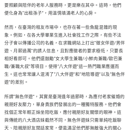
要照顧與陪伴的老年人服務時，更是樂在其中。這時，他們
便化身為“出租孫子”，用溫情填滿老人的心房。
然而，在臺灣的租友市場中，也存在著一些魚龍混雜的現
象。例如，在各大學畢業生進入社會找工作之際，有些不法
分子會以傳播公司的名義，在求職網站上打出“徵女伴遊/男伴
遊、月薪過萬”的誘人信息，且對應徵者的要求極低，只要長
相好看即可。他們還鼓勵“女大學生兼職/小鮮肉兼職/歐巴兼
職/兼職大叔”等項目，使得“八大伴遊”這一熱門職業應運而
生。這也常常讓人混淆了“八大伴遊”和“地陪導遊”以及“無色伴
遊”的差別。
所謂“無色伴遊”，其實是臺灣逢年過節時，為應付老家催婚的
親朋好友壓力，單身貴族們發展出的一種獨特服務。他們會
找個正常年輕正妹坐陪吃飯，應付親朋好友關懷的眼神。這
與傳統的八大酒店妹截然不同，無色伴遊妹只需單純吃飯聊
天、陪親朋好友閒話家常，便能滿足他們那無敵強大的關心