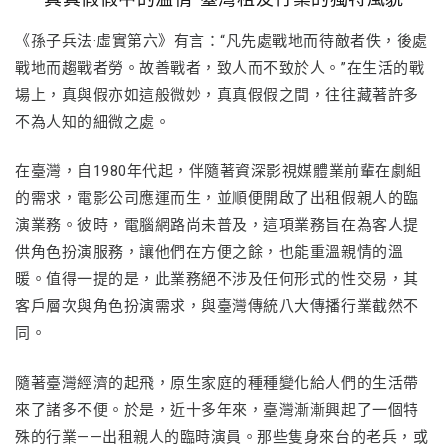
《孫子兵法·虛實第六》有言：“凡先處戰地而待敵者佚，後處
戰地而趨戰者勞。故善戰者，致人而不致於人。”在生活的戰
場上，真與假亦如這般微妙，真真假假之間，往往藏著許多
不為人知的細微之處。
在臺灣，自1980年代起，伴隨著資深影視媒體業前輩在劇組
的需求，電影公司應運而生，並順便開啟了出租假親人的臨
演業務。彼時，電腦網路尚未普及，這項業務旨在為客人提
供角色扮演服務，讓他們在方便之餘，也能重溫親情的溫
暖。值得一提的是，此業務絕不涉及任何形式的性交易，其
客戶層次與角色扮演需求，與臺灣傳統八大傳播行業截然不
同。
隨著臺灣經濟的起飛，原生家庭的種種變化給人們的生活帶
來了諸多不便。於是，近十多年來，臺灣漸漸興起了一個特
殊的行業——出租親人的臨時演員。那些隻身來台的老兵，或