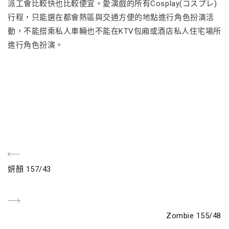
派工會比較快也比較便宜。愛演戲的所有Cosplay(コスプレ)
行程，只能選在都會熱區與交通方便的地點進行角色扮演活
動，不能搭乘私人車輛也不能在KTV包廂或酒店私人住宅場所
進行角色扮演。
文
Previous
妍顏 157/43
章
Post
導
Next
Zombie 155/48
覽