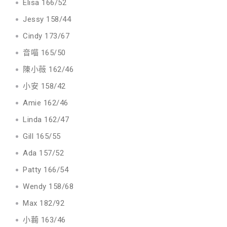
Elisa 166/52
Jessy 158/44
Cindy 173/67
音喵 165/50
陳小薇 162/46
小安 158/42
Amie 162/46
Linda 162/47
Gill 165/55
Ada 157/52
Patty 166/54
Wendy 158/68
Max 182/92
小蘜 163/46