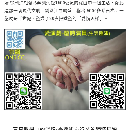
婦 徐朝清相愛私奔到海拔1500公尺的深山中一起生活，從此
遠離一切現代文明。劉國江在峭壁上鑿出 6000多階石梯，一
鑿就是半世紀，鑿爛了20多把鐵鑿的「愛情天梯」。
真真假假中的溫情-臺灣租友行業的獨特風貌