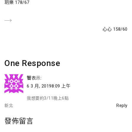
Previous
玥樂 178/67
章
Post
導
Next
心心 158/60
覽
Post
One Response
智
表示:
6 3 月, 20198:09 上午
我想要約3/11晚上6點
Reply
新北
發佈留言