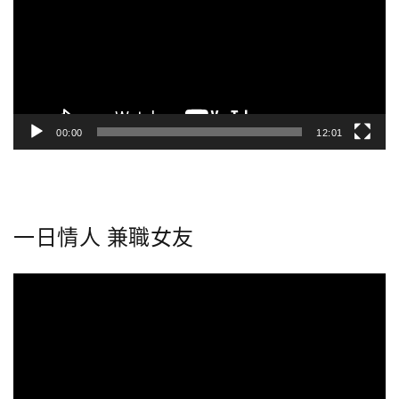
放
器
00:00
12:01
一日情人 兼職女友
視
訊
播
放
器