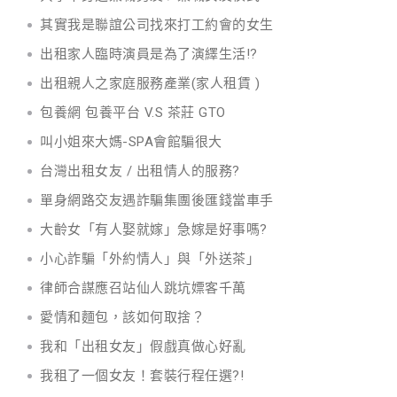
其實我是聯誼公司找來打工約會的女生
出租家人臨時演員是為了演繹生活!?
出租親人之家庭服務產業(家人租賃 )
包養網 包養平台 V.S 茶莊 GTO
叫小姐來大媽-SPA會館騙很大
台灣出租女友 / 出租情人的服務?
單身網路交友遇詐騙集團後匯錢當車手
大齡女「有人娶就嫁」急嫁是好事嗎?
小心詐騙「外約情人」與「外送茶」
律師合謀應召站仙人跳坑嫖客千萬
愛情和麵包，該如何取捨？
我和「出租女友」假戲真做心好亂
我租了一個女友！套裝行程任選?!