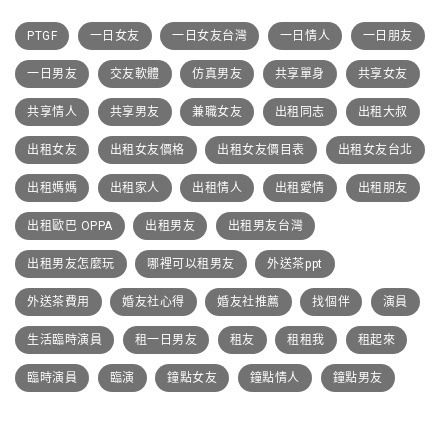
PTGF
一日女友
一日女友台灣
一日情人
一日朋友
一日男友
交友軟體
仿真男友
共享單身
共享女友
共享情人
共享男友
兼職女友
出租同志
出租大叔
出租女友
出租女友價格
出租女友價目表
出租女友台北
出租媽媽
出租家人
出租情人
出租愛情
出租朋友
出租歐巴 OPPA
出租男友
出租男友台灣
出租男友怎麼玩
哪裡可以租男友
外送茶ppt
外送茶費用
婚友社心得
婚友社推薦
找個伴
演員
生活臨時演員
租一日男友
租友
租租我
租起來
臨時演員
臨演
鐘點女友
鐘點情人
鐘點男友