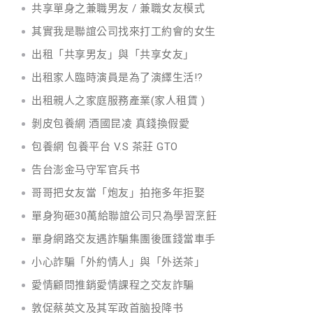
共享單身之兼職男友 / 兼職女友模式
其實我是聯誼公司找來打工約會的女生
出租「共享男友」與「共享女友」
出租家人臨時演員是為了演繹生活!?
出租親人之家庭服務產業(家人租賃 )
剝皮包養網 酒國昆凌 真錢換假愛
包養網 包養平台 V.S 茶莊 GTO
告台澎金马守军官兵书
哥哥把女友當「炮友」拍拖多年拒娶
單身狗砸30萬給聯誼公司只為學習烹飪
單身網路交友遇詐騙集團後匯錢當車手
小心詐騙「外約情人」與「外送茶」
愛情顧問推銷愛情課程之交友詐騙
敦促蔡英文及其军政首脑投降书