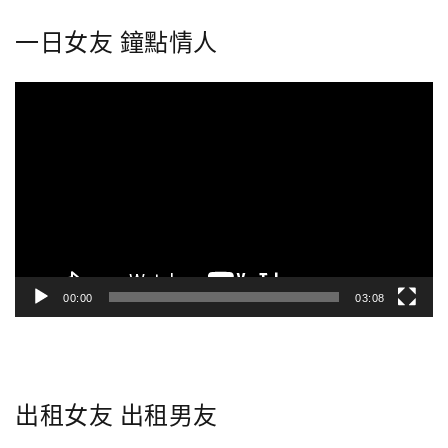
一日女友 鐘點情人
視
訊
播
放
器
00:00
03:08
出租女友 出租男友