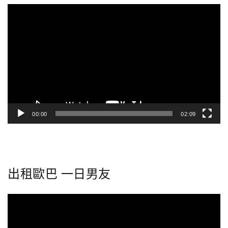
視
訊
播
放
器
00:00
02:09
出租歐巴 一日男友
視
訊
播