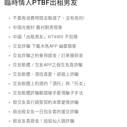
臨時情人PTBF出租男友
不要再浪費時間去聯誼了，沒有用的!
中国光棍村 農村剩男現象
中國「出租男友」NT4500 不包睡
交友詐騙 下載木馬APP 幽靈駭客
交友詐騙之約會保證金 / 訂單擔保金
交友軟體 / 交友APP之假交友真詐騙
交友軟體、尋找真愛，卻碰上詐騙
交友軟體上約酒的「酒托」與「托女」
交友軟體詐騙聯誼槍手愛情騙子手法
假交友真行銷簽契約本票愛情詐騙
假出租女友一日包全套的援交詐騙
假女友真撈金！設局仙人跳詐騙