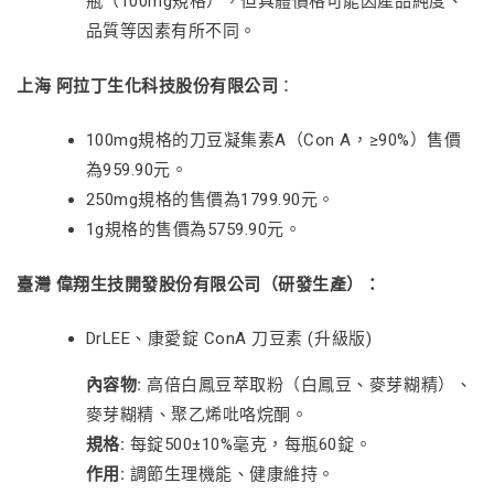
瓶（100mg規格），但具體價格可能因產品純度、
品質等因素有所不同。
上海 阿拉丁生化科技股份有限公司
：
100mg規格的刀豆凝集素A（Con A，≥90%）售價
為959.90元。
250mg規格的售價為1799.90元。
1g規格的售價為5759.90元。
臺灣 偉翔生技開發股份有限公司（研發生產）：
DrLEE、康愛錠 ConA 刀豆素 (升級版)
內容物:
高倍白鳳豆萃取粉（白鳳豆、麥芽糊精）、
麥芽糊精、聚乙烯吡咯烷酮。
規格:
每錠500±10%毫克，每瓶60錠。
作用:
調節生理機能、健康維持。