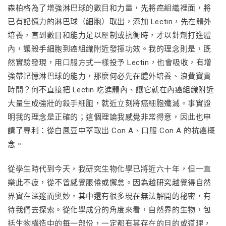
森柏格為了增強淋巴球的數目和力量，先將癌組織裡面，將
已有記憶力的淋巴球（細胞）取出，添加 Lectin，先在體外
培養，直到數目和能力足以壓制或抗衡時，才以針劑打進體
內，讓殺手細胞到癌組織附近發揮功效。我的理念則是，既
然實驗發現，用口服方式一樣投予 Lectin，也會吸收，有增
強帶記憶淋巴球的能力，那麼何必先在體外培養、浪費寶貴
時間？何不直接把 Lectin 吃進體內、讓它就在內癌組織附近
大量生成強壯的殺手細胞，就近立刻將癌細胞殲滅。事實證
明我的理念是正確的；這個理論我感覺非常得意，因此也申
請了專利：從白鳳豆中萃取出 Con A、口服 Con A 的抗癌概
念。
從學生時代到今天，我研究生物化學已將近六十年，但一直
樂此不疲，從不曾感覺脹倦或懈怠。因為越研究越覺得自然
界實在深邃而奧妙，其中還有很多現在無法解開的秘密，有
待我們去探索。從化學成分的角度來看，自然界的生物，包
括生物構造中的每一部份，一定都有其存在的目的或道理，