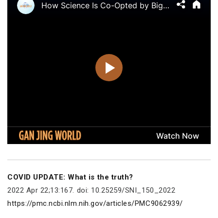
COVID UPDATE: What is the truth?
2022 Apr 22;13:167. doi: 10.25259/SNI_150_2022
https://pmc.ncbi.nlm.nih.gov/articles/PMC9062939/