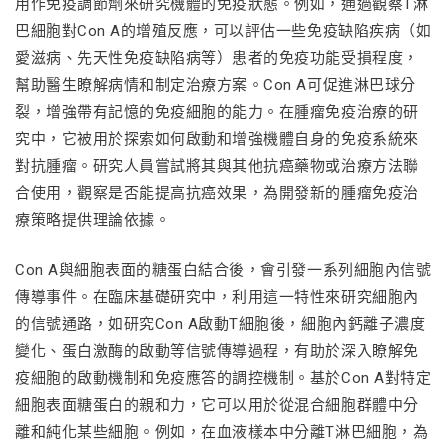
用作免疫調節劑來研究機體的免疫狀態。例如，通過觀察T淋
巴細胞對Con A的增殖反應，可以評估一些免疫缺陷疾病（如
愛滋病、先天性免疫缺陷病等）患者的免疫功能受損程度，
幫助醫生瞭解病情和制定治療方案。Con A可促進淋巴球分
裂，增強帶有記憶的免疫細胞的能力。在腫瘤免疫治療的研
究中，它被用於探索如何啟動和增強機體自身的免疫系統來
對抗腫瘤。研究人員嘗試將其與其他抗癌藥物或治療方法聯
合使用，觀察是否能提高抗癌效果，為開發新的腫瘤免疫治
療策略提供理論依據。
Con A與細胞表面的糖蛋白結合後，會引發一系列細胞內信號
傳導事件。在臨床基礎研究中，利用這一特性來研究細胞內
的信號通路，如研究Con A啟動T細胞後，細胞內鈣離子濃度
變化、蛋白激酶的啟動等信號傳導過程，有助於深入瞭解免
疫細胞的啟動機制和免疫應答的調控機制。基於Con A對特定
細胞表面糖蛋白的親和力，它可以用於從混合細胞群體中分
離和純化某些細胞。例如，在血液樣本中分離T淋巴細胞，為