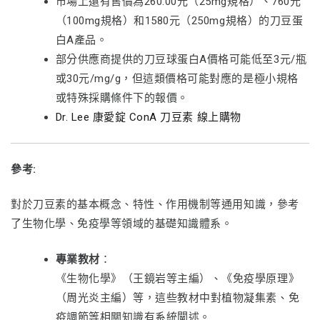
市場上還有售價為260.00元（25mg規格）、760元
（100mg規格）和1580元（250mg規格）的刀豆蛋
白A產品。
部分供應商提供的刀豆球蛋白A價格可能低至3元/瓶
或30元/mg/g，但這類價格可能對應的是極小規格
或特殊採購條件下的報價。
Dr. Lee 康愛錠 ConA 刀豆素 線上購物
參考:
對於刀豆素的基本概念、特性、作用機制等通用知識，參考
了生物化學、免疫學等領域的基礎知識體系。
專業教材
：
《生物化學》（王鏡岩等主編）、《免疫學原理》
（周光炎主編）等，這些教材中對植物凝集素、免
疫調節等相關知識有系統闡述。