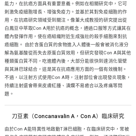
能力，在抗癌方面具有重要意義。例如在相關研究中，它可
刺激免疫細胞增長、增強免疫力。並基於其對免疫細胞的作
用，在抗癌研究領域受到關注。像董大成教授的研究提出從
白鳳豆中萃取Con A用於抗癌的概念，通過口服等方式讓其在
體內發揮作用，使在癌組織附近生成強壯的殺手細胞來對抗
癌細胞。 由於含蛋白質的食物進入人體後一般會被消化液分
解為氨基酸從而失去原蛋白質效用，但研究發現Con A與其他
種類蛋白質不同，吃進體內後，大部分能很快到達消化管壁
與其淋巴球結合，這是其在抗癌應用方面的一個有效機制。
不過，以注射方式使用Con A時，注射部位會出現發炎現象，
持續注射還會帶來皮膚紅腫、潰爛不易癒合以及疼痛等問
題。
刀豆素（Concanavalin A，Con A）臨床研究
由於Con A能特異性地啟動T淋巴細胞，在臨床研究中，常被