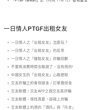
「
PTBF taiwan
」於〈
阿飛 178/72
〉發佈留言
一日情人PTGF出租女友
一日情人之「出租女友」怎麼玩？
一日情人之「出租女友」的反思
一日情人之「鐘點女友」詐騙招數
不要再浪費時間去聯誼了，沒有用的!
中國女生的「出租女友」心路歷程
交友詐騙之約會保證金 / 訂單擔保金
交友軟體 / 交友APP之假交友真詐騙
交友軟體、尋找真愛，卻碰上詐騙
交友軟體上約酒的「酒托」與「托女」