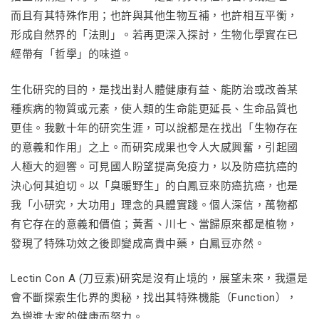
而且有其特殊作用；也許與其他生物互補，也許相互平衡，
形成自然界的「法則」。若再更深入探討，生物化學實在已
經帶有「哲學」的味道。
生化研究的目的，是找出對人體健康有益、能防治或改善某
種疾病的物質或元素，使人類的生命能更延長、生命品質也
更佳。我數十年的研究生涯，可以說都是在找出「生物存在
的意義和作用」之上。而研究成果也令人大感興奮，引起國
人極大的迴響。可見國人盼望提高免疫力，以及防癌抗癌的
決心何其迫切。以「臭暖野生」的白鳳豆來防癌抗癌，也是
我「小研究，大功用」理念的具體實踐。個人深信，萬物都
有它存在的意義和價值；黃耆、川七、當歸原來都是植物，
發現了特殊功效之後即變成高貴中藥，白鳳豆亦然。
Lectin Con A (刀豆素)研究是沒有止境的，展望未來，我還是
會不斷探索生化界的奧秘，找出其特殊機能（Function），
為增進大家的健康而努力。