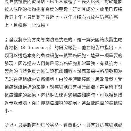
鳳豆就慢慢的被冷落，已少人栽種了。長久以來，對於這個
被人忽略的植物抱有高度的興趣，研究其成分、效用已經將
近五十年，只是到了最近七、八年才將心力放在防癌抗癌
上，且獲得一些成果。
引發我將研究方向導向防癌抗癌的，是一篇美國籍太醫生羅
森柏格（S. Rosenberg）的研究報告。他在報告中指出，人
類可以透過本身的免疫細胞來抵票癌細胞。這是一項重要的
發現，因為過去人們總是認為癌細胞非常頑強、有抵抗力，
體內的自然免疫力無法殺死癌細胞。然而羅森柏格卻發現淋
巴球在癌組織中對癌細胞，由於長時間接觸、屢敗屢戰，受
到癌組織構造的影響，對癌細胞已有相常認識，甚至留下對
抗癌細胞的記憶，這類淋巴球再遇到癌細胞時，可以輕易接
近予以破壞，從而抑制癌細胞的發展，甚至使腫瘤的體積縮
小。
所以，只要將這些居於劣勢、數量很少、具有對抗癌細胞記