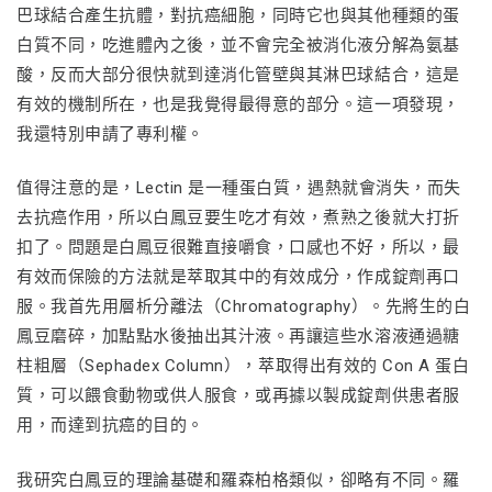
巴球結合產生抗體，對抗癌細胞，同時它也與其他種類的蛋
白質不同，吃進體內之後，並不會完全被消化液分解為氨基
酸，反而大部分很快就到達消化管壁與其淋巴球結合，這是
有效的機制所在，也是我覺得最得意的部分。這一項發現，
我還特別申請了專利權。
值得注意的是，Lectin 是一種蛋白質，遇熱就會消失，而失
去抗癌作用，所以白鳳豆要生吃才有效，煮熟之後就大打折
扣了。問題是白鳳豆很難直接嚼食，口感也不好，所以，最
有效而保險的方法就是萃取其中的有效成分，作成錠劑再口
服。我首先用層析分離法（Chromatography）。先將生的白
鳳豆磨碎，加點點水後抽出其汁液。再讓這些水溶液通過糖
柱粗層（Sephadex Column），萃取得出有效的 Con A 蛋白
質，可以餵食動物或供人服食，或再據以製成錠劑供患者服
用，而達到抗癌的目的。
我研究白鳳豆的理論基礎和羅森柏格類似，卻略有不同。羅