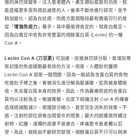
憶的淋巴球變多，注入患者體內，產生類似疫苗的功效，就
能造福更多受到癌症威脅的人。後來不斷地進行研究，並予
稍加變化，認為在抗癌、防癌方面現階段最有價值可行的是
從「
增強免疫力
」著手。其中最值得肯定的，就是白鳳豆。
因為白鳳豆中含有非常豐富的視醇蛋白質 (Lectin) 的一種
Con A。
Lectin Con A
(刀豆素)
可加速、促進淋巴球分裂，是增加帶
有記憶的免疫細胞最有效的方法。但是，人體如何獲得
Lectin Con A 卻是一個問題，因為一般認為含蛋白質的食物
吃進肚子裡之後，會被消化液分解為氨基酸，從而被身體吸
收，失去蛋白質本身的效用。因此，作為醫療用途的含蛋白
質均以注射為主。根據實驗，在皮下組織注射 Con A 的確會
造成癌細胞減少、癌隨部分縮小、甚至完全消失的效果。不
過，注射的部位卻會出現發炎的現象；最大的困擾是持續注
射時，紅腫、潰爛的皮膚不易癒合，疼痛更令患者難以忍
受。為此，我經由不斷研究發現，視醇蛋白質不只可以與淋