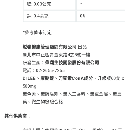
糖: 0.03公克
*
鈉: 0.4毫克
0%
*參考值未訂定
崧嶺健康管理顧問有限公司
出品
臺北市中正區青島東路4之8號一樓
研發生產：
偉翔生技開發股份有限公司
電話：02-2655-7255
DrLEE、康愛錠、刀豆素ConA成分
、升級版60錠 x
500mg
無色素、無防腐劑、無人工香料、無重金屬、無農
藥、微生物檢驗合格
其他供應商
：