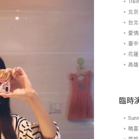
Tra
北京
台北
愛情
臺中
花蓮
高雄
臨時
Sun
曉嘉 