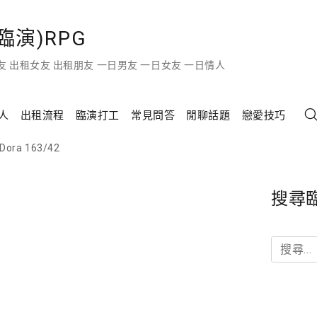
演)RPG
友 出租女友 出租朋友 一日男友 一日女友 一日情人
人
出租流程
臨演打工
常見問答
閒聊話題
戀愛技巧
Dora 163/42
搜尋
搜
尋
關
鍵
字: