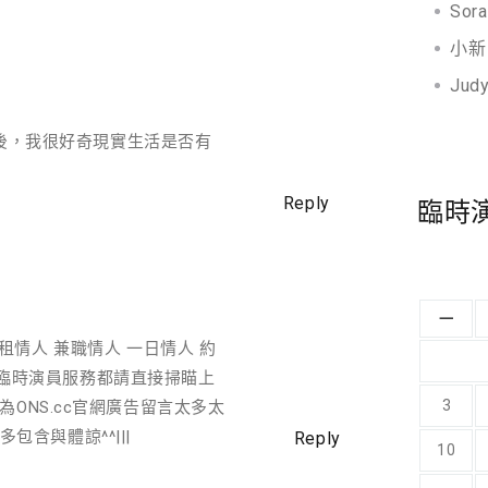
Sora
小新 
Jud
漫後，我很好奇現實生活是否有
Reply
臨時
一
出租情人 兼職情人 一日情人 約
等臨時演員服務都請直接掃瞄上
3
因為ONS.cc官網廣告留言太多太
包含與體諒^^|||
Reply
10