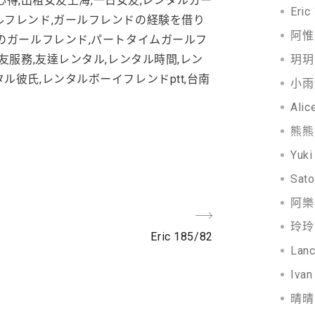
友心得,出租女友上海,一日女友,レンタルガー
Eric
ルフレンド,ガールフレンドの経験を借り
阿惟 
のガールフレンド,パートタイムガールフ
友服務,友達レンタル,レンタル時間,レン
玥玥 
ル彼氏,レンタルボーイフレンドptt,台南
小雨 
Alic
熊熊 
Yuki
Sato
阿樂 
玲玲 
Next
Eric 185/82
Lanc
Post
Ivan
晴晴 